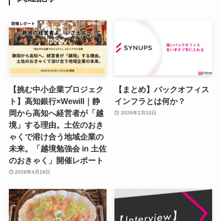
【挑む中小企業プロジェク
【まとめ】バックオフィス
ト】高知銀行×Wewill｜静
インフラとは何か？
岡から高知へ経営者が「越
2026年2月10日
境」する理由。土佐のおき
ゃくで溶け合う地域企業の
未来。「越境勉強会 in 土佐
のおきゃく」開催レポート
2026年4月16日