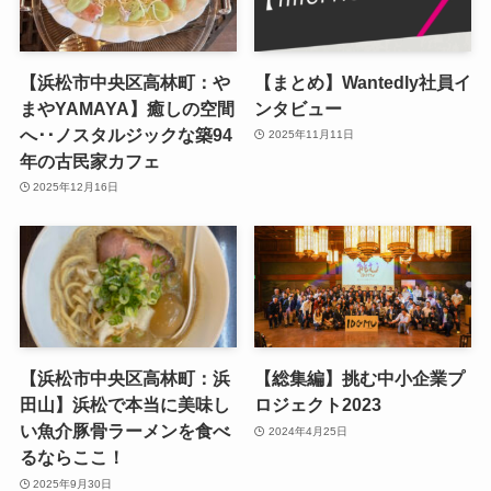
【浜松市中央区高林町：や
【まとめ】Wantedly社員イ
まやYAMAYA】癒しの空間
ンタビュー
へ･･ノスタルジックな築94
2025年11月11日
年の古民家カフェ
2025年12月16日
【浜松市中央区高林町：浜
【総集編】挑む中小企業プ
田山】浜松で本当に美味し
ロジェクト2023
い魚介豚骨ラーメンを食べ
2024年4月25日
るならここ！
2025年9月30日