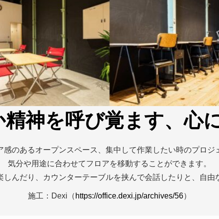
か精神を呼び覚ます、
心
ア感のあるオープンスペース、集中して作業したい時のプロジ
気分や用途に合わせてフロアを移動することができます。
楽しんだり、カウンターテーブルを挟んで会話したりと、自由
施工：Dexi（
https://office.dexi.jp/archives/56
）